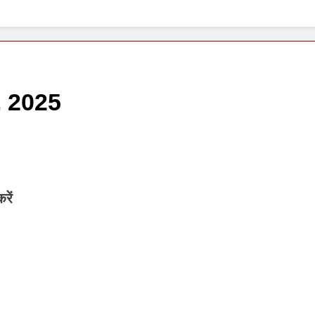
1 Week Ago
र, 2025
रें