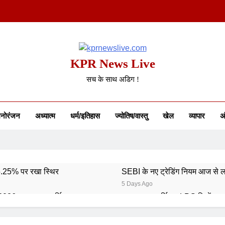
KPR News Live
सच के साथ अडिग !
नोरंजन
अध्यात्म
धर्म/इतिहास
ज्योतिष/वास्तु
खेल
व्यापार
अं
 5.25% पर रखा स्थिर
SEBI के नए ट्रेडिंग नियम आज से ल
5 Days Ago
 2026: भारत का स्वर्णिम समापन
कमर्शियल LPG सिलेंडर ह
6 Days Ago
6: 746 पदों पर आवेदन शुरू
गुरु पूर्णिमा 2026: गुरु का मह