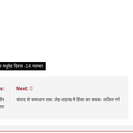
्व मधुमेह दिवस -14 नवम्बर
s:
Next:
 और
संवाद से समाधान तक: लेह-लद्दाख में हिंसा का सबक- ललित गर्ग
तरा