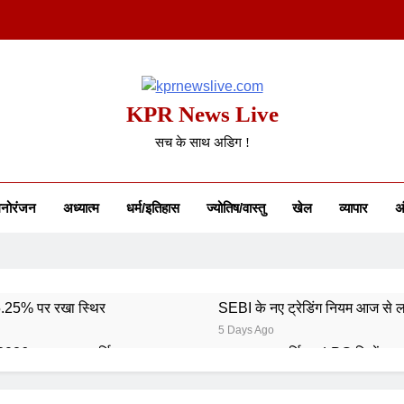
KPR News Live
सच के साथ अडिग !
नोरंजन
अध्यात्म
धर्म/इतिहास
ज्योतिष/वास्तु
खेल
व्यापार
अं
 5.25% पर रखा स्थिर
SEBI के नए ट्रेडिंग नियम आज से ल
5 Days Ago
 2026: भारत का स्वर्णिम समापन
कमर्शियल LPG सिलेंडर ह
6 Days Ago
6: 746 पदों पर आवेदन शुरू
गुरु पूर्णिमा 2026: गुरु का मह