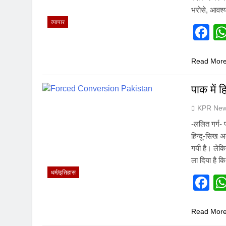
भरोसे, आवश
व्यापार
F
Read Mor
पाक में 
KPR New
-ललित गर्ग- प
हिन्दू-सिख अ
गयी है। लेक
ला दिया है 
धर्म/इतिहास
F
Read Mor