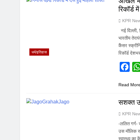
अखिल भार
रिकॉर्ड म
KPR New
नई दिल्ली,
भारतीय तेराप
कैंसर स्क्री
धर्म/इतिहास
रिकॉर्ड देशभ
F
Read Mor
सशक्त उप
KPR New
-ललित गर्ग- 
उस मौलिक सत्
स्वास्थ्य का 