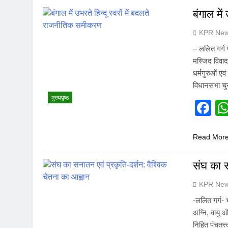
बंगाल मे
KPR New
– ललित गर्ग 
मस्जिद विवाद
धर्मगुरुओं एव
विधानसभा चुन
मुख्यपृष्ठ
F
Read Mor
संघ का स
KPR New
-ललित गर्ग- 
अग्नि, वायु 
निहित पंचतत्त