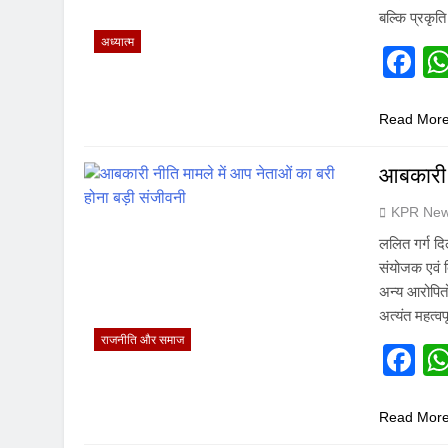
बल्कि प्रकृत
अध्यात्म
F
Read Mor
आबकारी न
KPR New
ललित गर्ग दि
संयोजक एवं दि
अन्य आरोपितो
अत्यंत महत्वप
राजनीति और समाज
F
Read Mor