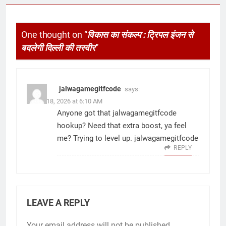
One thought on “
विकास का संकल्प : ट्रिपल इंजन से
बदलेगी दिल्ली की तस्वीर
”
jalwagamegitfcode
says:
March 18, 2026 at 6:10 AM
Anyone got that jalwagamegitfcode
hookup? Need that extra boost, ya feel
me? Trying to level up.
jalwagamegitfcode
REPLY
LEAVE A REPLY
Your email address will not be published.