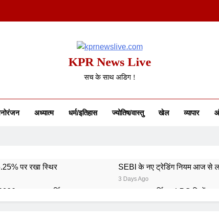
KPR News Live
सच के साथ अडिग !
नोरंजन
अध्यात्म
धर्म/इतिहास
ज्योतिष/वास्तु
खेल
व्यापार
अं
 5.25% पर रखा स्थिर
SEBI के नए ट्रेडिंग नियम आज से ल
3 Days Ago
 2026: भारत का स्वर्णिम समापन
कमर्शियल LPG सिलेंडर ह
5 Days Ago
6: 746 पदों पर आवेदन शुरू
गुरु पूर्णिमा 2026: गुरु का मह