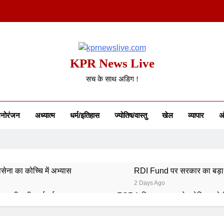
KPR News Live
सच के साथ अडिग !
नोरंजन
अध्यात्म
धर्म/इतिहास
ज्योतिष/वास्तु
खेल
व्यापार
अं
ेना का कोच्चि में अभ्यास
RDI Fund पर सरकार का बड़ा 
2 Days Ago
ंद्र की बड़ी कार्रवाई
FCRA बिल पर भारत ने अमेरिका को 
2 Days Ago
 5.25% पर रखा स्थिर
SEBI के नए ट्रेडिंग नियम आज से ल