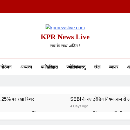
KPR News Live
सच के साथ अडिग !
नोरंजन
अध्यात्म
धर्म/इतिहास
ज्योतिष/वास्तु
खेल
व्यापार
अं
 5.25% पर रखा स्थिर
SEBI के नए ट्रेडिंग नियम आज से ल
4 Days Ago
 2026: भारत का स्वर्णिम समापन
कमर्शियल LPG सिलेंडर ह
6 Days Ago
6: 746 पदों पर आवेदन शुरू
गुरु पूर्णिमा 2026: गुरु का मह