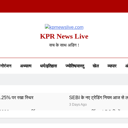
KPR News Live
सच के साथ अडिग !
नोरंजन
अध्यात्म
धर्म/इतिहास
ज्योतिष/वास्तु
खेल
व्यापार
अं
 5.25% पर रखा स्थिर
SEBI के नए ट्रेडिंग नियम आज से ल
3 Days Ago
 2026: भारत का स्वर्णिम समापन
कमर्शियल LPG सिलेंडर ह
5 Days Ago
6: 746 पदों पर आवेदन शुरू
गुरु पूर्णिमा 2026: गुरु का मह