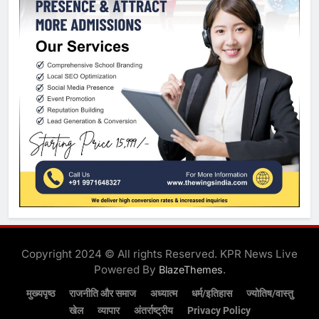
Copyright 2024 © All rights Reserved. KPR News Live
Powered By
.
BlazeThemes
मुख्यपृष्ठ
राजनीति और समाज
अध्यात्म
धर्म/इतिहास
ज्योतिष/वास्तु
खेल
व्यापार
अंतर्राष्ट्रीय
Privacy Policy