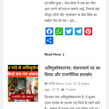
प्रभावित हुआ। मेला क्षेत्र में एक बार फिर
आग लगने की घटना सामने आई, जिससे वहां
मौजूद लोगों और प्रशासन के बीच चिंता का
माहौल पैदा हो गया। इस…
Facebook
WhatsApp
Twitter
Telegr
Pint
Share
Read More
अविमुक्तेश्वरानंद: शंकराचार्य पद का
विवाद और राजनीतिक हस्तक्षेप
KPR News Live
2 years
ago
0
1 mins
जिनका नाम अविमुक्तेश्वरानंद है, ये मूलतः
राजनीति और समाज
उत्तर प्रदेश के प्रताप गढ़ जिले के रहने वाले
हैं। बचपन में इनका नाम उमा शंकर पांडे था।