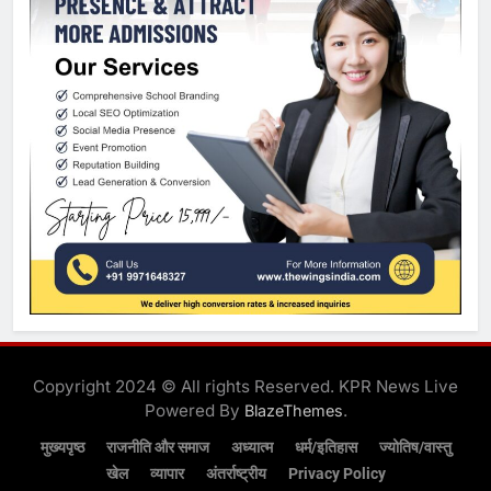
Copyright 2024 © All rights Reserved. KPR News Live
Powered By
.
BlazeThemes
मुख्यपृष्ठ
राजनीति और समाज
अध्यात्म
धर्म/इतिहास
ज्योतिष/वास्तु
खेल
व्यापार
अंतर्राष्ट्रीय
Privacy Policy