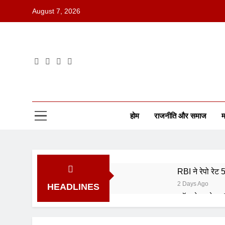
August 7, 2026
होम
राजनीति और समाज
म
RBI ने रेपो रेट
2 Days Ago
HEADLINES
कॉमनवेल्थ गेम्स
5 Days Ago
ISRO भर्ती 202