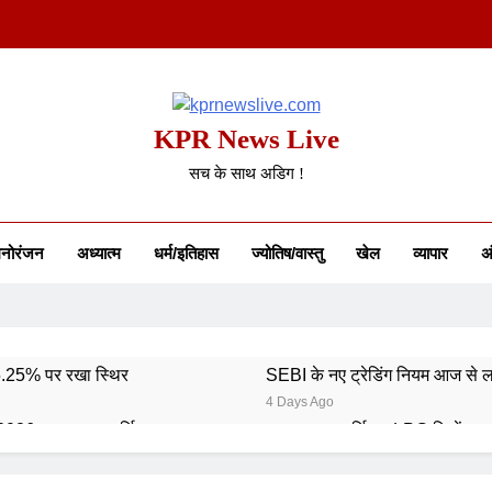
KPR News Live
सच के साथ अडिग !
नोरंजन
अध्यात्म
धर्म/इतिहास
ज्योतिष/वास्तु
खेल
व्यापार
अं
 5.25% पर रखा स्थिर
SEBI के नए ट्रेडिंग नियम आज से ल
4 Days Ago
 2026: भारत का स्वर्णिम समापन
कमर्शियल LPG सिलेंडर ह
6 Days Ago
6: 746 पदों पर आवेदन शुरू
गुरु पूर्णिमा 2026: गुरु का मह