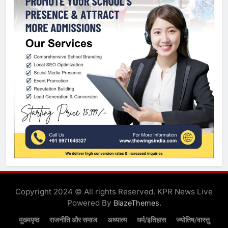
Copyright 2024 © All rights Reserved. KPR News Live
Powered By
.
BlazeThemes
मुख्यपृष्ठ
राजनीति और समाज
अध्यात्म
धर्म/इतिहास
ज्योतिष/वास्तु