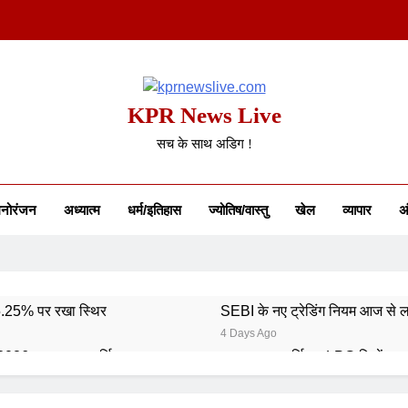
KPR News Live
सच के साथ अडिग !
नोरंजन
अध्यात्म
धर्म/इतिहास
ज्योतिष/वास्तु
खेल
व्यापार
अं
 5.25% पर रखा स्थिर
SEBI के नए ट्रेडिंग नियम आज से ल
4 Days Ago
 2026: भारत का स्वर्णिम समापन
कमर्शियल LPG सिलेंडर ह
6 Days Ago
6: 746 पदों पर आवेदन शुरू
गुरु पूर्णिमा 2026: गुरु का मह