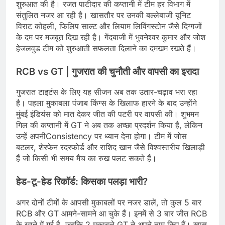
शुरुआत की है। रजत पाटीदार की कप्तानी में टीम हर विभाग में
संतुलित नजर आ रही है। खासतौर पर उनकी बल्लेबाजी यूनिट
विराट कोहली, फिलिप साल्ट और लियाम लिविंगस्टोन जैसे दिग्गजों
के दम पर मजबूत दिख रही है। गेंदबाजी में भुवनेश्वर कुमार और जोश
हेजलवुड टीम को शुरुआती सफलता दिलाने का दमखम रखते हैं।
RCB vs GT | गुजरात की चुनौती और वापसी का इरादा
गुजरात टाइटंस के लिए यह सीजन अब तक उतार-चढ़ाव भरा रहा
है। पहला मुकाबला पंजाब किंग्स के खिलाफ हारने के बाद उन्होंने
मुंबई इंडियंस को मात देकर जीत की पटरी पर वापसी की। शुभमन
गिल की कप्तानी में GT ने अब तक अच्छा प्रदर्शन किया है, लेकिन
उन्हें अपनीConsistency पर ध्यान देना होगा। टीम में जोस
बटलर, शेरफेन रदरफोर्ड और राशिद खान जैसे विश्वस्तरीय खिलाड़ी
हैं जो किसी भी समय मैच का रुख पलट सकते हैं।
हेड-टू-हेड रिकॉर्ड: किसका पलड़ा भारी?
अगर दोनों टीमों के आपसी मुकाबलों पर नजर डालें, तो कुल 5 बार
RCB और GT आमने-सामने आ चुके हैं। इनमें से 3 बार जीत RCB
के खाते में गई है, जबकि 2 मुकाबले GT ने अपने नाम किए हैं। खास