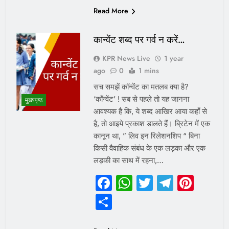
Read More
कान्वेंट शब्द पर गर्व न करें…
KPR News Live
1 year
ago
0
1 mins
सच समझें कॉन्वेंट का मतलब क्या है?
‘काँन्वेंट’ ! सब से पहले तो यह जानना
मुख्यपृष्ठ
आवश्यक है कि, ये शब्द आखिर आया कहाँ से
है, तो आइये प्रकाश डालते हैं। ब्रिटेन में एक
कानून था, ” लिव इन रिलेशनशिप “ बिना
किसी वैवाहिक संबंध के एक लड़का और एक
लड़की का साथ में रहना,…
Facebook
WhatsApp
Twitter
Telegr
Pint
Share