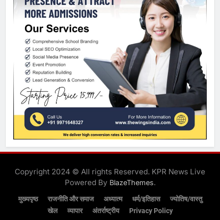
Copyright 2024 © All rights Reserved. KPR News Live
Powered By
.
BlazeThemes
मुख्यपृष्ठ
राजनीति और समाज
अध्यात्म
धर्म/इतिहास
ज्योतिष/वास्तु
खेल
व्यापार
अंतर्राष्ट्रीय
Privacy Policy