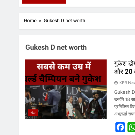
Home
Gukesh D net worth
Gukesh D net worth
गुकेश डोम
और 20 क
KPR New
Gukesh Dom
उन्होंने 18 
प्रतिष्ठित ख
खेल
अभूतपूर्व स
F