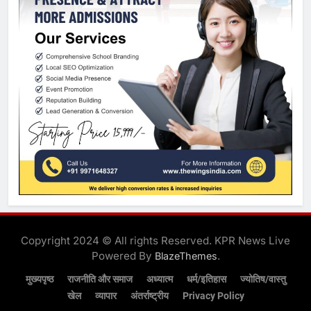
Copyright 2024 © All rights Reserved. KPR News Live
Powered By
.
BlazeThemes
मुख्यपृष्ठ
राजनीति और समाज
अध्यात्म
धर्म/इतिहास
ज्योतिष/वास्तु
खेल
व्यापार
अंतर्राष्ट्रीय
Privacy Policy